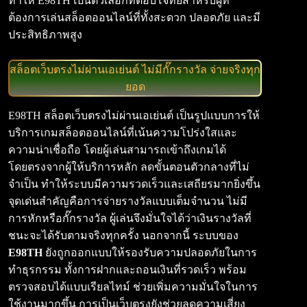
ทำให้ E98TH เป็นตัวเลือกที่ตอบโจทย์สำหรับผู้ที่
ต้องการเล่นสล็อตออนไลน์ที่ทั้งสะดวก ปลอดภัย และมี
ประสิทธิภาพสูง
สล็อตเว็บตรงไม่ผ่านเอเย่นต์ ไม่มีกั๊กรางวัล จ่ายจริงทุก
ยอด
E98TH สล็อตเว็บตรงไม่ผ่านเอเย่นต์ เป็นรูปแบบการให้
บริการเกมสล็อตออนไลน์ที่เน้นความโปร่งใสและ
ความน่าเชื่อถือ โดยผู้เล่นสามารถเข้าถึงเกมได้
โดยตรงจากผู้ให้บริการหลัก ลดขั้นตอนตัวกลางที่ไม่
จำเป็น ทำให้ระบบมีความรวดเร็วและเสถียรมากยิ่งขึ้น
จุดเด่นสำคัญคือการจ่ายรางวัลแบบเต็มจำนวน ไม่มี
การหักหรือกั๊กรางวัล ผู้เล่นจึงมั่นใจได้ว่าเงินรางวัลที่
ชนะจะได้รับตามจริงทุกครั้ง นอกจากนี้ ระบบของ
E98TH
ยังถูกออกแบบให้รองรับความปลอดภัยในการ
ทำธุรกรรม ทั้งการฝากและถอนเงินที่รวดเร็ว พร้อม
ตรวจสอบได้แบบเรียลไทม์ ช่วยเพิ่มความมั่นใจในการ
ใช้งานมากขึ้น การเป็นเว็บตรงยังช่วยลดความเสี่ยง