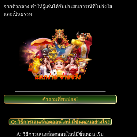
จากตัวกลาง ทำให้ผู้เล่นได้รับประสบการณ์ที่โปร่งใส
และเป็นธรรม
คำถามที่พบบ่อย?
Q: วิธีการเล่นสล็อตออนไลน์ มีขั้นตอนอย่างไร?
A: วิธีการเล่นสล็อตออนไลน์มีขั้นตอน เริ่ม