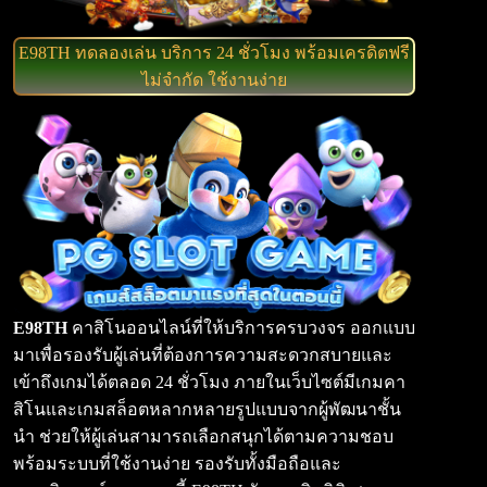
E98TH ทดลองเล่น บริการ 24 ชั่วโมง พร้อมเครดิตฟรี
ไม่จำกัด ใช้งานง่าย
E98TH
คาสิโนออนไลน์ที่ให้บริการครบวงจร ออกแบบ
มาเพื่อรองรับผู้เล่นที่ต้องการความสะดวกสบายและ
เข้าถึงเกมได้ตลอด 24 ชั่วโมง ภายในเว็บไซต์มีเกมคา
สิโนและเกมสล็อตหลากหลายรูปแบบจากผู้พัฒนาชั้น
นำ ช่วยให้ผู้เล่นสามารถเลือกสนุกได้ตามความชอบ
พร้อมระบบที่ใช้งานง่าย รองรับทั้งมือถือและ