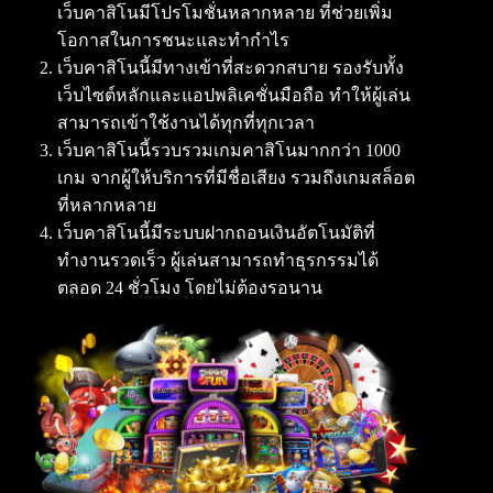
เว็บคาสิโนมีโปรโมชั่นหลากหลาย ที่ช่วยเพิ่ม
โอกาสในการชนะและทำกำไร
เว็บคาสิโนนี้มีทางเข้าที่สะดวกสบาย รองรับทั้ง
เว็บไซต์หลักและแอปพลิเคชั่นมือถือ ทำให้ผู้เล่น
สามารถเข้าใช้งานได้ทุกที่ทุกเวลา
เว็บคาสิโนนี้รวบรวมเกมคาสิโนมากกว่า 1000
เกม จากผู้ให้บริการที่มีชื่อเสียง รวมถึงเกมสล็อต
ที่หลากหลาย
เว็บคาสิโนนี้มีระบบฝากถอนเงินอัตโนมัติที่
ทำงานรวดเร็ว ผู้เล่นสามารถทำธุรกรรมได้
ตลอด 24 ชั่วโมง โดยไม่ต้องรอนาน