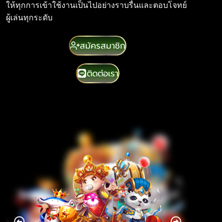
ให้ทุกการเข้าใช้งานเป็นไปอย่างราบรื่นและตอบโจทย์
ผู้เล่นทุกระดับ
สมัครสมาชิก
ติดต่อเรา