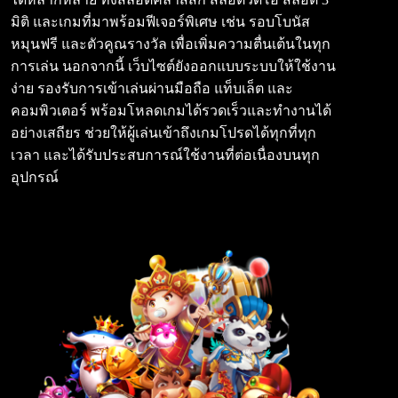
มิติ และเกมที่มาพร้อมฟีเจอร์พิเศษ เช่น รอบโบนัส
หมุนฟรี และตัวคูณรางวัล เพื่อเพิ่มความตื่นเต้นในทุก
การเล่น นอกจากนี้ เว็บไซต์ยังออกแบบระบบให้ใช้งาน
ง่าย รองรับการเข้าเล่นผ่านมือถือ แท็บเล็ต และ
คอมพิวเตอร์ พร้อมโหลดเกมได้รวดเร็วและทำงานได้
อย่างเสถียร ช่วยให้ผู้เล่นเข้าถึงเกมโปรดได้ทุกที่ทุก
เวลา และได้รับประสบการณ์ใช้งานที่ต่อเนื่องบนทุก
อุปกรณ์