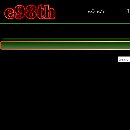
Skip
to
หน้าหลัก
โ
content
No
results